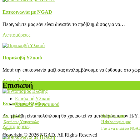
Επικοινωνία με NGAD
Περιγράψτε μας εάν είναι δυνατόν το πρόβλημά σας για να…
Λεπτομέρειες
Παραλαβή Υλικού
Μετά την επικοινωνία μαζί σας αναλαμβάνουμε να έρθουμε στο χ
Λεπτομέρειες
Επισκευή
Επισκευή Υλικού
Εντοπισμός Βλάβης
Επισκευή Λογισμικού
Αν η βλάβη είναι πολύπλοκη θα χρειαστεί να μεταφέρουμε τον Η/
Υπηρεσίες
Οι Στόχοι μας
Χρεώσεις Υπηρεσιών
Η Φιλοσοφία μας
Λεπτομέρειες
Όροι
Γιατί να επιλέξω NGA
Copyright © 2026 NGAD. All Rights Reserved