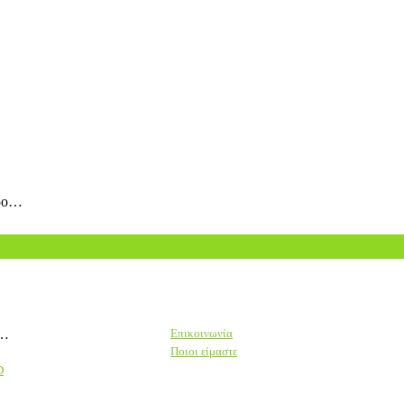
ώρο…
Υ…
Επικοινωνία
Ποιοι είμαστε
D